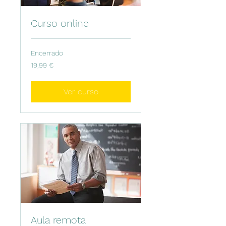
Curso online
Encerrado
19,99
19,99 €
euros
Ver curso
Aula remota