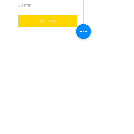
30 min
Agendar
Instituições
Universidade Autónoma de Lisboa
Escola Superior de Enfermagem
Autónoma Academy
Centro de Arbitragem UAL
Centro de Transferência de Conhecimentos
Instituto das Artes e Ofícios
UAL Media
Centro de Empreendedorismo e Inovação
©2023 por AAUAL. Todos os Direitos Reservados.