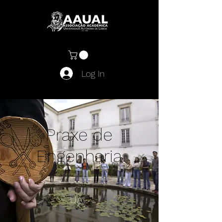
Log In
Praxe de
Engenharia
UAL