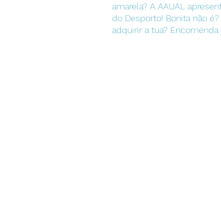
amarela? A AAUAL apresent
do Desporto! Bonita não é?
adquirir a tua? Encomenda 
Instituições
Universidade Autónoma de Lisboa
Escola Superior de Enfermagem
Autónoma Academy
Centro de Arbitragem UAL
Centro de Transferência de Conhecimentos
Instituto das Artes e Ofícios
UAL Media
Centro de Empreendedorismo e Inovação