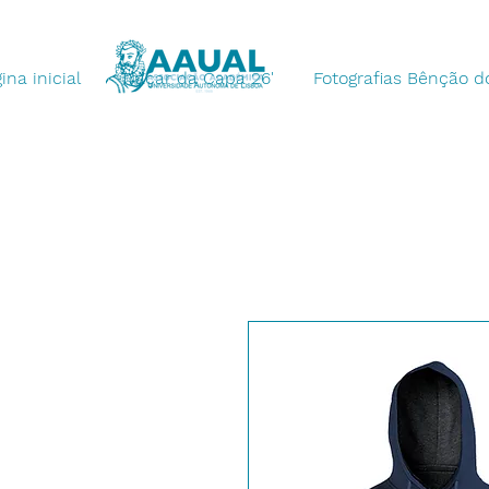
ina inicial
Traçar da Capa 26'
Fotografias Bênção do