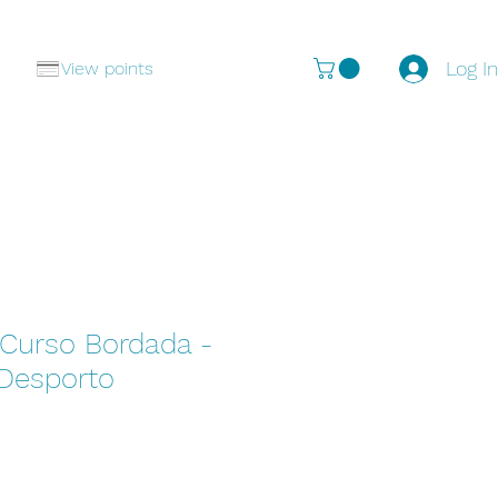
Log I
View points
 Curso Bordada -
Desporto