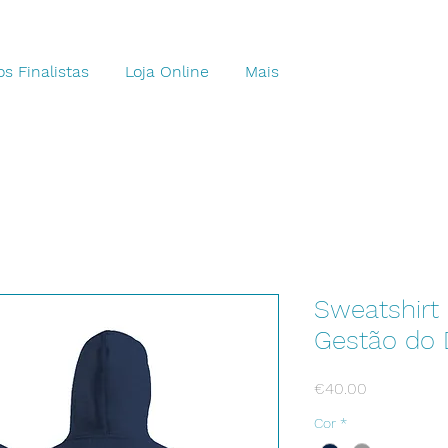
s Finalistas
Loja Online
Mais
Sweatshirt
Gestão do 
Price
€40.00
Cor
*