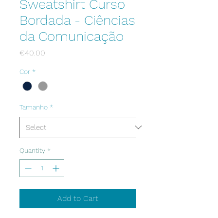
Sweatshirt Curso
Bordada - Ciências
da Comunicação
Price
€40.00
Cor
*
Tamanho
*
Quantity
*
Add to Cart