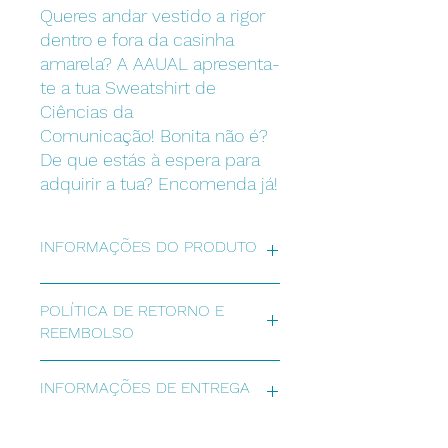
Queres andar vestido a rigor
dentro e fora da casinha
amarela? A AAUAL apresenta-
te a tua Sweatshirt de
Ciências da
Comunicação! Bonita não é?
De que estás à espera para
adquirir a tua? Encomenda já!
INFORMAÇÕES DO PRODUTO
Sweatshirt com capuz do curso de
POLÍTICA DE RETORNO E
Ciências da Comunicação. Duas
REEMBOLSO
cores: Azul Marinho e Cinzento. Toda
bordada, com inscrição na parte da
Tens 15 dias para devolver a
frente "Universidade Autónoma de
INFORMAÇÕES DE ENTREGA
sweatshirt. A devolução é feita
Lisboa". Nome do curso na parte das
apenas em caso de anomalia/defeito
costas. Logo da AAUAL na manga.
na mesma. A devolução deve ser
A entrega da sweatshirt é feita