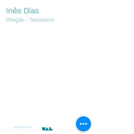
Inês Dias
Direção - Tesoureira
Instituições
Universidade Autónoma de Lisboa
Escola Superior de Enfermagem
Autónoma Academy
Centro de Arbitragem UAL
Centro de Transferência de Conhecimentos
Instituto das Artes e Ofícios
UAL Media
Centro de Empreendedorismo e Inovação