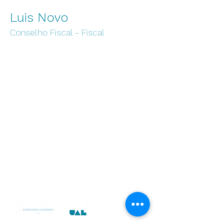
Luis Novo
Conselho Fiscal - Fiscal
Instituições
Universidade Autónoma de Lisboa
Escola Superior de Enfermagem
Autónoma Academy
Centro de Arbitragem UAL
Centro de Transferência de Conhecimentos
Instituto das Artes e Ofícios
UAL Media
Centro de Empreendedorismo e Inovação