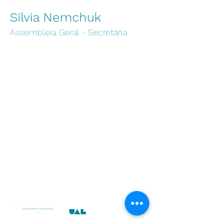
Silvia Nemchuk
Assembleia Geral - Secretária
Instituições
Universidade Autónoma de Lisboa
Escola Superior de Enfermagem
Autónoma Academy
Centro de Arbitragem UAL
Centro de Transferência de Conhecimentos
Instituto das Artes e Ofícios
UAL Media
Centro de Empreendedorismo e Inovação