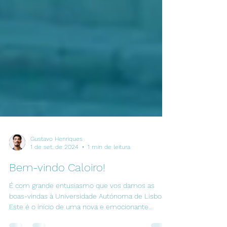
Gustavo Henriques
1 de set. de 2024
1 min de leitura
Bem-vindo Caloiro!
É com grande entusiasmo que vos damos as