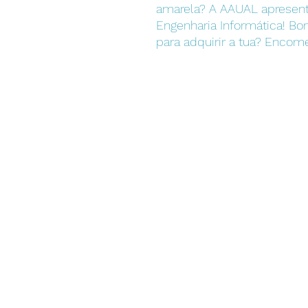
amarela? A AAUAL apresenta
Engenharia Informática! Bo
para adquirir a tua? Encome
Instituições
Universidade Autónoma de Lisboa
Escola Superior de Enfermagem
Autónoma Academy
Centro de Arbitragem UAL
Centro de Transferência de Conhecimentos
Instituto das Artes e Ofícios
UAL Media
Centro de Empreendedorismo e Inovação