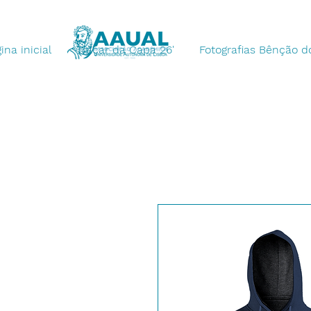
ina inicial
Traçar da Capa 26'
Fotografias Bênção do