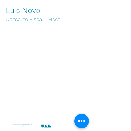
Luis Novo
Conselho Fiscal - Fiscal
Instituições
Universidade Autónoma de Lisboa
Escola Superior de Enfermagem
Autónoma Academy
Centro de Arbitragem UAL
Centro de Transferência de Conhecimentos
Instituto das Artes e Ofícios
UAL Media
Centro de Empreendedorismo e Inovação