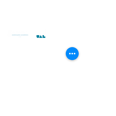
Centro de Arbitragem UAL
Centro de Transferência de Conhecimentos
Instituto das Artes e Ofícios
UAL Media
Centro de Empreendedorismo e Inovação
©2023 por AAUAL. Todos os Direitos Reservados.